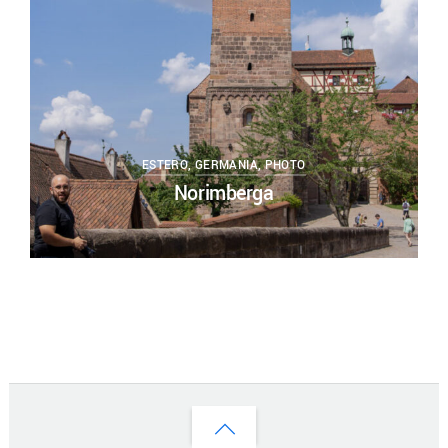
ESTERO
,
GERMANIA
,
PHOTO
Norimberga
Back