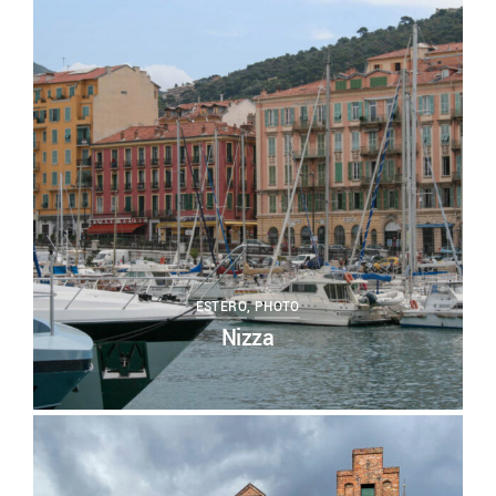
0
ESTERO
,
PHOTO
Nizza
0