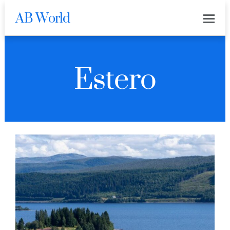
AB World
Estero
0