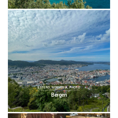
0
ESTERO
,
NORVEGIA
,
PHOTO
Bergen