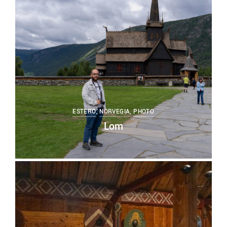
ESTERO
,
NORVEGIA
,
PHOTO
Lom
0