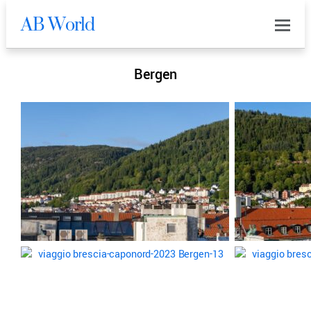
AB World
0
Bergen