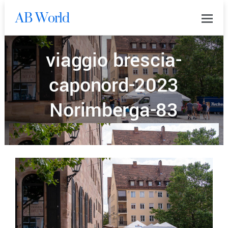
AB World
0
viaggio brescia-
caponord-2023
Norimberga-83