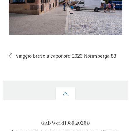
viaggio brescia-caponord-2023 Norimberga-83
Back
to
top
©AB World 1989-
2026©