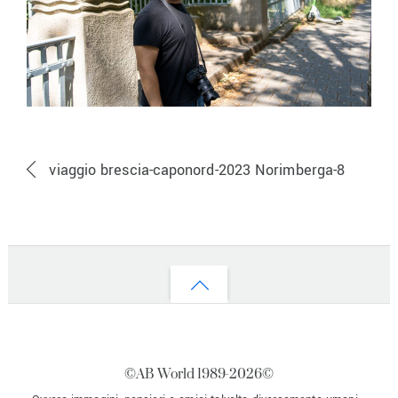
viaggio brescia-caponord-2023 Norimberga-8
Back
to
top
©AB World 1989-
2026©