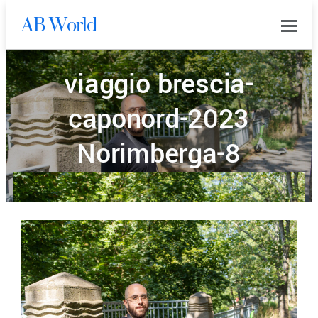
AB World
0
viaggio brescia-
caponord-2023
Norimberga-8