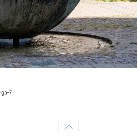
rga-7
Back