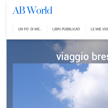
AB World
UN PO’ DI ME…
LIBRI PUBBLICATI
LE MIE VI
viaggio br