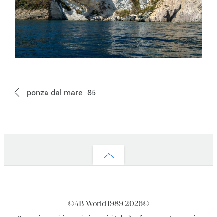
ponza dal mare -85
Back
to
top
©AB World 1989-
2026©