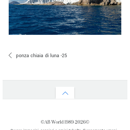
ponza chiaia di luna -25
Back
to
top
©AB World 1989-
2026©