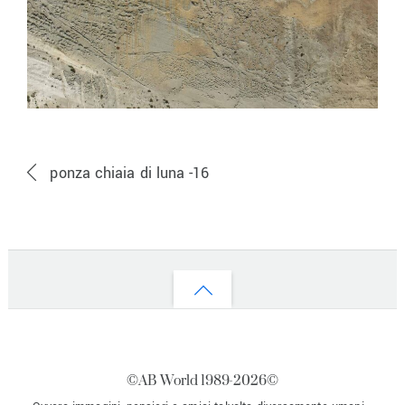
ponza chiaia di luna -16
Back
to
top
©AB World 1989-
2026©