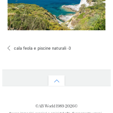
cala feola e piscine naturali -3
Back
to
top
©AB World 1989-
2026©